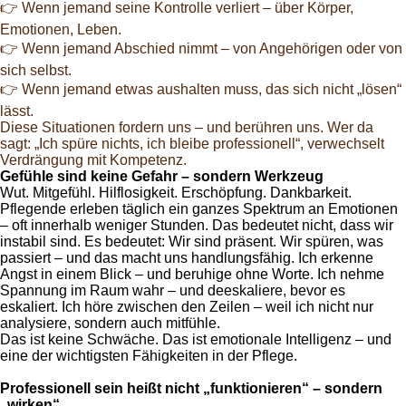
👉 Wenn jemand seine Kontrolle verliert – über Körper,
Emotionen, Leben.
👉 Wenn jemand Abschied nimmt – von Angehörigen oder von
sich selbst.
👉 Wenn jemand etwas aushalten muss, das sich nicht „lösen“
lässt.
Diese Situationen fordern uns – und berühren uns. Wer da
sagt: „Ich spüre nichts, ich bleibe professionell“, verwechselt
Verdrängung mit Kompetenz.
Gefühle sind keine Gefahr – sondern Werkzeug
Wut. Mitgefühl. Hilflosigkeit. Erschöpfung. Dankbarkeit.
Pflegende erleben täglich ein ganzes Spektrum an Emotionen
– oft innerhalb weniger Stunden. Das bedeutet nicht, dass wir
instabil sind. Es bedeutet: Wir sind präsent. Wir spüren, was
passiert – und das macht uns handlungsfähig. Ich erkenne
Angst in einem Blick – und beruhige ohne Worte. Ich nehme
Spannung im Raum wahr – und deeskaliere, bevor es
eskaliert. Ich höre zwischen den Zeilen – weil ich nicht nur
analysiere, sondern auch mitfühle.
Das ist keine Schwäche. Das ist emotionale Intelligenz – und
eine der wichtigsten Fähigkeiten in der Pflege.
Professionell sein heißt nicht „funktionieren“ – sondern
„wirken“